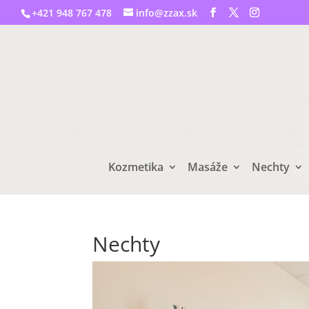
+421 948 767 478
info@zzax.sk
Kozmetika
Masáže
Nechty
Nechty