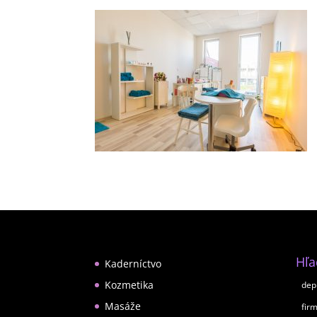
Hľ
Kaderníctvo
Kozmetika
dep
Masáže
fir