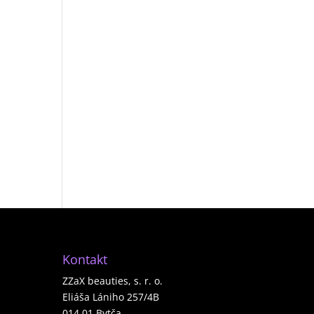
Kontakt
ZZaX beauties, s. r. o.
Eliáša Lániho 257/4B
014 01 Bytča