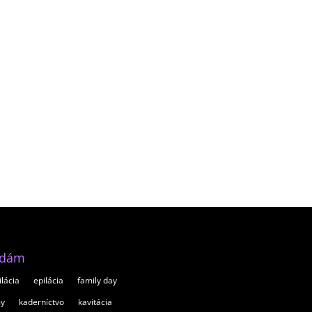
adám
ilácia
epilácia
family day
my
kaderníctvo
kavitácia