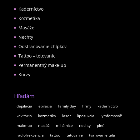
Kaderníctvo
Kozmetika
Masáže
Nechty
Odstraňovanie chĺpkov
Tattoo – tetovanie
Permanentný make-up
Kurzy
Hľadám
depilácia
epilácia
family day
firmy
kaderníctvo
kavitácia
kozmetika
laser
liposukcia
lymfomasáž
make-up
masáž
mihálnice
nechty
pleť
rádiofrekvencia
tattoo
tetovanie
tvarovanie tela