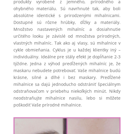
produkty vyrobené z jemného, prírodného a
ohybného materiálu. Sú navrhnuté tak, aby boli
absolútne identické s prirodzenými mihalnicami.
Dostupné sú rôzne hrúbky, dĺžky a materiály.
Množstvo nastavených mihalníc a dosiahnutie
určitého looku je závislé od množstva prírodných,
vlastných mihalníc. Tak ako aj vlasy, sú mihalnice v
cykle obmieňania. Cyklus je u každej klientky iný –
individuálny. Ideálne pre stály efekt je dopĺňanie 2-3
týždne. Jedna z výhod predĺžených mihalníc je, že
maskaru nebudete potrebovať. Vaše mihalnice budú
krásne, silné a dlhé i bez maskary. Predĺžené
mihalnice sa dajú jednoducho odstrániť špeciálnym
odstraňovačom v priebehu niekoľkých minút. Nikdy
neodstraňujte mihalnice nasilu, lebo si môžete
poškodiť Vaše prírodné mihalnice.