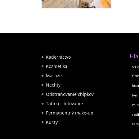
Hľ
Kaderníctvo
Kozmetika
dep
Masáže
fir
Nechty
koz
Odstraňovanie chĺpkov
lym
Tattoo – tetovanie
mih
Permanentný make-up
rád
Kurzy
tet