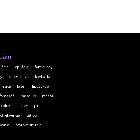
adám
ilácia
epilácia
family day
my
kaderníctvo
kavitácia
metika
laser
liposukcia
fomasáž
make-up
masáž
álnice
nechty
pleť
iofrekvencia
tattoo
ovanie
tvarovanie tela