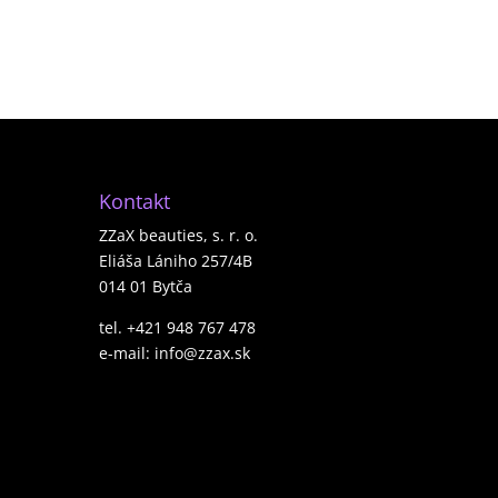
Kontakt
ZZaX beauties, s. r. o.
Eliáša Lániho 257/4B
014 01 Bytča
tel. +421 948 767 478
e-mail: info@zzax.sk