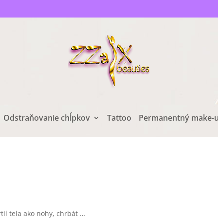
Odstraňovanie chĺpkov
Tattoo
Permanentný make-
ií tela ako nohy, chrbát …