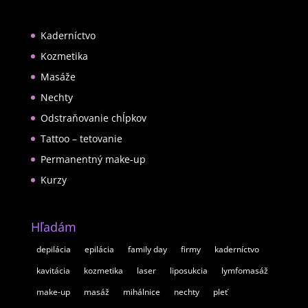
Kaderníctvo
Kozmetika
Masáže
Nechty
Odstraňovanie chĺpkov
Tattoo – tetovanie
Permanentný make-up
Kurzy
Hľadám
depilácia
epilácia
family day
firmy
kaderníctvo
kavitácia
kozmetika
laser
liposukcia
lymfomasáž
make-up
masáž
mihálnice
nechty
pleť