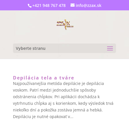
+421 948 767 478
info@zzax.sk
Vyberte stranu
Depilácia tela a tváre
Najpoužívanejšia metóda depilácie je depilácia
voskom. Patrí medzi jednoduchšie spôsoby
odstránenia chĺpkov. Pri aplikácii dochádza k
vytrhnutiu chĺpka aj s korienkom, kedy výsledok trvá
niekoľko dní a pokožka zostáva jemná a hebká.
Depiláciu je nutné opakovať v...