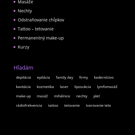
Masáže
Nechty
Odstraňovanie chĺpkov
Tattoo – tetovanie
Permanentný make-up
Kurzy
Hľadám
depilácia
epilácia
family day
firmy
kaderníctvo
kavitácia
kozmetika
laser
liposukcia
lymfomasáž
make-up
masáž
mihálnice
nechty
pleť
rádiofrekvencia
tattoo
tetovanie
tvarovanie tela