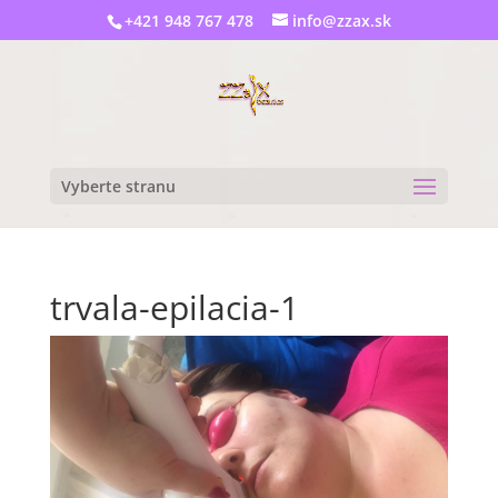
+421 948 767 478
info@zzax.sk
Vyberte stranu
trvala-epilacia-1