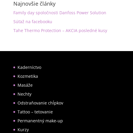
Najnovšie články
Family day spoločnosti Danfoss Power Solution
Súťaž na facebooku
Tahe Thermo Protection – AKCIA posledné kusy
Kaderníctvo
Kozmetika
Masáže
Nechty
Odstraňovanie chĺpkov
Tattoo – tetovanie
Permanentný make-up
Kurzy