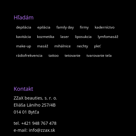
Hľadám
depilácia
epilácia
family day
firmy
kaderníctvo
kavitácia
kozmetika
laser
liposukcia
lymfomasáž
make-up
masáž
mihálnice
nechty
pleť
rádiofrekvencia
tattoo
tetovanie
tvarovanie tela
Kontakt
ZZaX beauties, s. r. o.
Eliáša Lániho 257/4B
014 01 Bytča
tel. +421 948 767 478
e-mail: info@zzax.sk