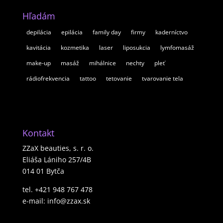
Hľadám
depilácia
epilácia
family day
firmy
kaderníctvo
kavitácia
kozmetika
laser
liposukcia
lymfomasáž
make-up
masáž
mihálnice
nechty
pleť
rádiofrekvencia
tattoo
tetovanie
tvarovanie tela
Kontakt
ZZaX beauties, s. r. o.
Eliáša Lániho 257/4B
014 01 Bytča
tel. +421 948 767 478
e-mail: info@zzax.sk