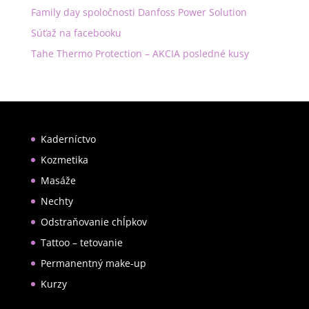
Family day spoločnosti Danfoss Power Solution
Súťaž na facebooku
Tahe Thermo Protection – AKCIA posledné kusy
Kaderníctvo
Kozmetika
Masáže
Nechty
Odstraňovanie chĺpkov
Tattoo – tetovanie
Permanentný make-up
Kurzy