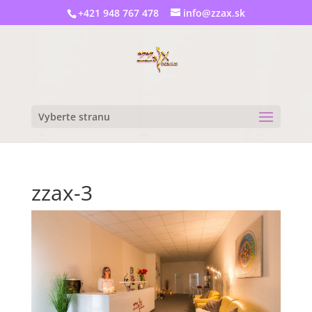
+421 948 767 478
info@zzax.sk
Vyberte stranu
zzax-3