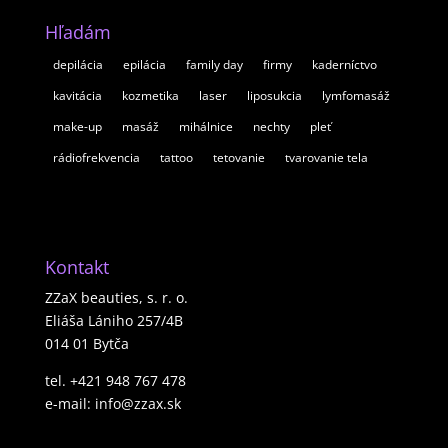
Hľadám
depilácia
epilácia
family day
firmy
kaderníctvo
kavitácia
kozmetika
laser
liposukcia
lymfomasáž
make-up
masáž
mihálnice
nechty
pleť
rádiofrekvencia
tattoo
tetovanie
tvarovanie tela
Kontakt
ZZaX beauties, s. r. o.
Eliáša Lániho 257/4B
014 01 Bytča
tel. +421 948 767 478
e-mail: info@zzax.sk