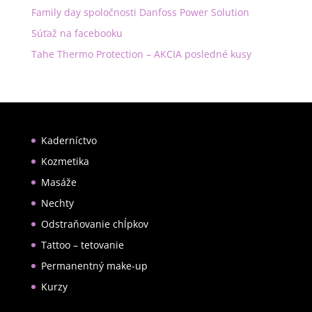
Family day spoločnosti Danfoss Power Solution
Súťaž na facebooku
Tahe Thermo Protection – AKCIA posledné kusy
Kaderníctvo
Kozmetika
Masáže
Nechty
Odstraňovanie chĺpkov
Tattoo – tetovanie
Permanentný make-up
Kurzy