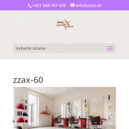
+421 948 767 478
info@zzax.sk
Vyberte stranu
zzax-60