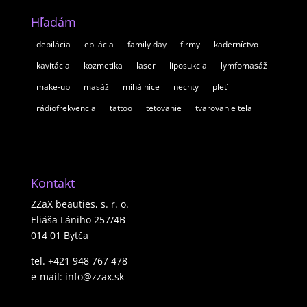
Hľadám
depilácia
epilácia
family day
firmy
kaderníctvo
kavitácia
kozmetika
laser
liposukcia
lymfomasáž
make-up
masáž
mihálnice
nechty
pleť
rádiofrekvencia
tattoo
tetovanie
tvarovanie tela
Kontakt
ZZaX beauties, s. r. o.
Eliáša Lániho 257/4B
014 01 Bytča
tel. +421 948 767 478
e-mail: info@zzax.sk