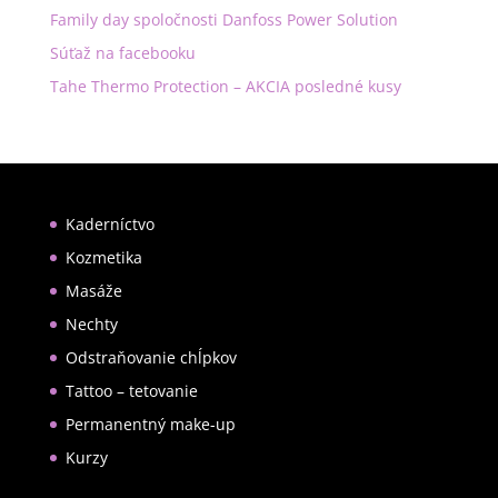
Family day spoločnosti Danfoss Power Solution
Súťaž na facebooku
Tahe Thermo Protection – AKCIA posledné kusy
Kaderníctvo
Kozmetika
Masáže
Nechty
Odstraňovanie chĺpkov
Tattoo – tetovanie
Permanentný make-up
Kurzy