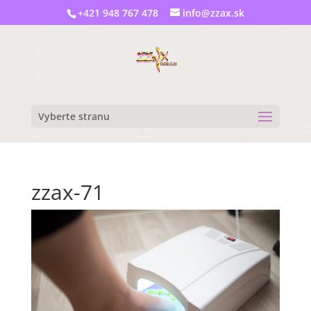
+421 948 767 478
info@zzax.sk
Vyberte stranu
zzax-71