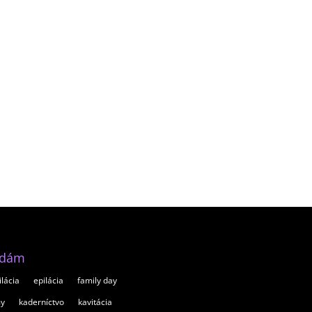
adám
ilácia
epilácia
family day
my
kaderníctvo
kavitácia