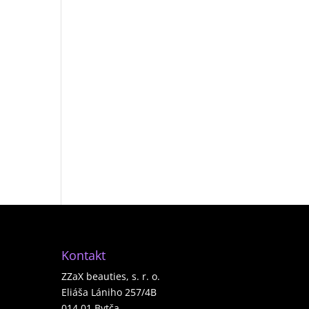
Kontakt
ZZaX beauties, s. r. o.
Eliáša Lániho 257/4B
014 01 Bytča