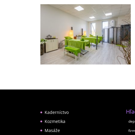
Hľ
Kaderníctvo
Kozmetika
dep
Masáže
fir